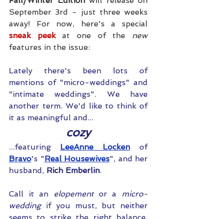
Fall/Winter Edition
 will release on 
September 3rd - just three weeks 
away! For now, here's a special 
sneak peek
 at one of the 
new
features in the issue:
Lately there's been lots of 
mentions of "micro-weddings" and 
"intimate weddings". We have 
another term. We'd like to think of 
it as meaningful and...
cozy
...featuring 
LeeAnne Locken
 of 
Bravo
's "
Real Housewives
", and her 
husband, 
Rich Emberlin
.
Call it an 
elopement
 or a 
micro-
wedding
 if you must, but neither 
seems to strike the right balance. 