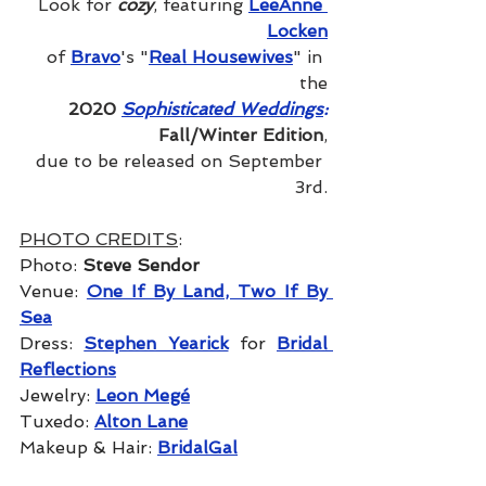
Look for 
cozy
, featuring 
LeeAnne 
Locken
of 
Bravo
's "
Real Housewives
" in 
the
2020 
Sophisticated Weddings
:
Fall/Winter Edition
,
due to be released on September 
3rd.
PHOTO CREDITS
:
Photo: 
Steve Sendor
Venue: 
One If By Land, Two If By 
Sea
Dress: 
Stephen Yearick
 for 
Bridal 
Reflections
Jewelry: 
Leon Megé
Tuxedo: 
Alton Lane
Makeup & Hair: 
BridalGal