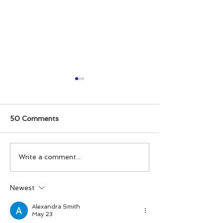
50 Comments
5 Ways To Pop The
A Wedding Cak
Write a comment...
Question This
Sculpted In Go
Christmas
Newest
Alexandra Smith
May 23