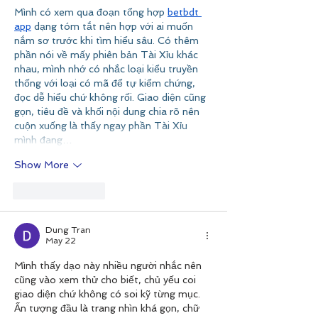
Mình có xem qua đoạn tổng hợp 
betbdt 
app
 dạng tóm tắt nên hợp với ai muốn 
nắm sơ trước khi tìm hiểu sâu. Có thêm 
phần nói về mấy phiên bản Tài Xỉu khác 
nhau, mình nhớ có nhắc loại kiểu truyền 
thống với loại có mã để tự kiểm chứng, 
đọc dễ hiểu chứ không rối. Giao diện cũng 
gọn, tiêu đề và khối nội dung chia rõ nên 
cuộn xuống là thấy ngay phần Tài Xỉu 
mình đang…
Show More
Like
Reply
Dung Tran
May 22
Mình thấy dạo này nhiều người nhắc nên 
cũng vào xem thử cho biết, chủ yếu coi 
giao diện chứ không có soi kỹ từng mục. 
Ấn tượng đầu là trang nhìn khá gọn, chữ 