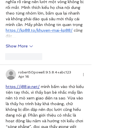
nghĩa rõ ràng nên lướt một vòng không bị 
rối mắt. Mình thích kiểu họ chia nội dung 
theo từng nhóm lớn, bấm qua lại nhanh 
và không phải đào quá sâu mới thấy cái 
mình cần. Mấy phần thông tin quan trọng 
https://kp88.to/khuyen-mai-kp88/
 cũng 
đặt…
Show More
Like
Reply
robert50powell.9.5.8.4+abc123
Apr 16
https://j88.jp.net/
 mình bấm vào thử kiểu 
tiện tay thôi, vì thấy bạn bè nhắc mấy lần 
nên tò mò xem giao diện ra sao. Vừa vào 
là thấy họ trình bày khá thoáng, chữ 
không bị dồn dập nên đọc lướt cũng hiểu 
đang nói gì. Phần giới thiệu có nhắc là 
hoạt động lâu năm và hướng tới kiểu chơi 
“sòng phẳng”, đọc qua thấy giọng viết 